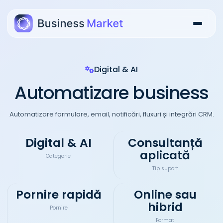
Digital & AI
Automatizare business
Automatizare formulare, email, notificări, fluxuri și integrări CRM.
Digital & AI
Consultanță
aplicată
Categorie
Tip suport
Pornire rapidă
Online sau
hibrid
Pornire
Format